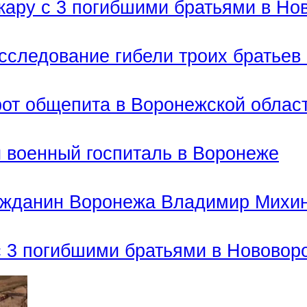
жару с 3 погибшими братьями в Н
асследование гибели троих братьев
рот общепита в Воронежской облас
 военный госпиталь в Воронеже
ражданин Воронежа Владимир Михи
с 3 погибшими братьями в Нововор