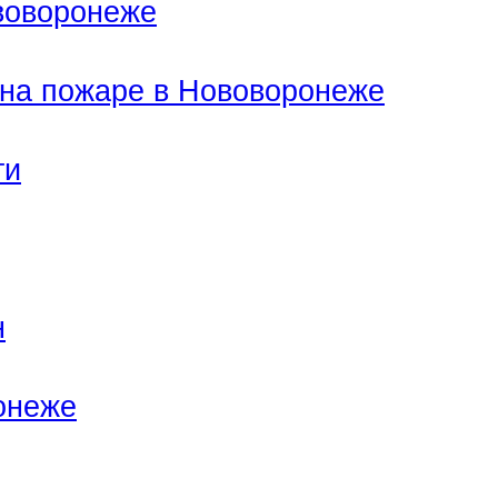
ововоронеже
 на пожаре в Нововоронеже
ти
н
онеже