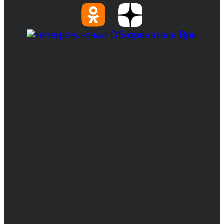
© 2017-2026, Обозреватель.Врн - новости
Воронежа и Воронежской области.
Возрастное ограничение 16+
Сетевое издание. Свидетельство о
регистрации СМИ ЭЛ № ФС 77 - 68517,
выдано Федеральной службой по надзору в
сфере связи, информационных технологий
и массовых коммуникаций 31.01.2017 г.
Учредители: Бабаян Ю.С., Омельченко Т.С.
Директор: Бабаян Юрий Сергеевич.
Главный редактор: Бабаян Юрий
Сергеевич.