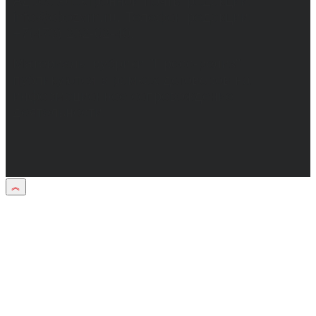
Адрес электронной почты редакции:
info@obozvrn.ru. Телефон редакции:
+7(473) 232-02-40.
Материалы рубрики "Пресс-релиз"
публикуются в рамках договоров на
информационное сопровождение
деятельности.