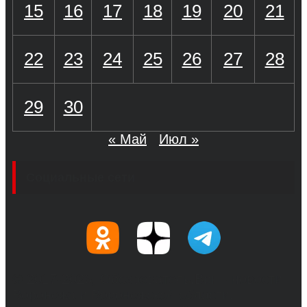
15
16
17
18
19
20
21
22
23
24
25
26
27
28
29
30
« Май
Июл »
Социальные сети
© 2017-2026, Обозреватель.Врн - новости
Воронежа и Воронежской области.