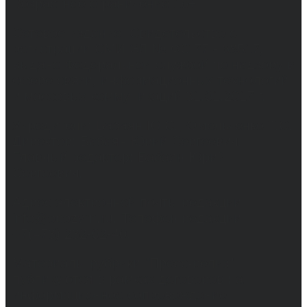
Возрастное ограничение 16+
Сетевое издание. Свидетельство о
регистрации СМИ ЭЛ № ФС 77 - 68517,
выдано Федеральной службой по надзору в
сфере связи, информационных технологий
и массовых коммуникаций 31.01.2017 г.
Учредители: Бабаян Ю.С., Омельченко Т.С.
Директор: Бабаян Юрий Сергеевич.
Главный редактор: Бабаян Юрий
Сергеевич.
Адрес электронной почты редакции:
info@obozvrn.ru. Телефон редакции:
+7(473) 232-02-40.
Материалы рубрики "Пресс-релиз"
публикуются в рамках договоров на
информационное сопровождение