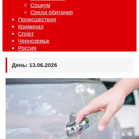
Социум
Среда обитания
Происшествия
Криминал
Спорт
Черноземье
Россия
День:
13.06.2026