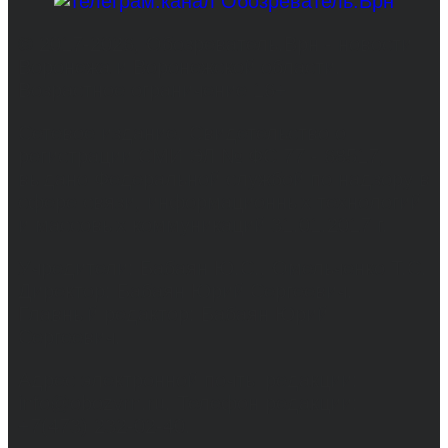
© 2017-2026, Обозреватель.Врн - новости
Воронежа и Воронежской области.
Возрастное ограничение 16+
Сетевое издание. Свидетельство о
регистрации СМИ ЭЛ № ФС 77 - 68517,
выдано Федеральной службой по надзору в
сфере связи, информационных технологий
и массовых коммуникаций 31.01.2017 г.
Учредители: Бабаян Ю.С., Омельченко Т.С.
Директор: Бабаян Юрий Сергеевич.
Главный редактор: Бабаян Юрий
Сергеевич.
Адрес электронной почты редакции:
info@obozvrn.ru. Телефон редакции:
+7(473) 232-02-40.