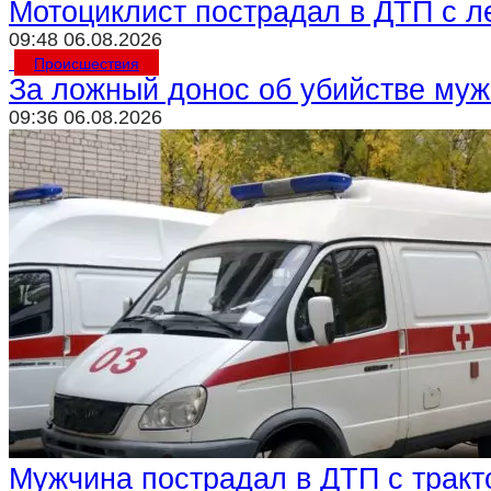
Мотоциклист пострадал в ДТП с л
09:48 06.08.2026
Происшествия
За ложный донос об убийстве му
09:36 06.08.2026
Мужчина пострадал в ДТП с трак