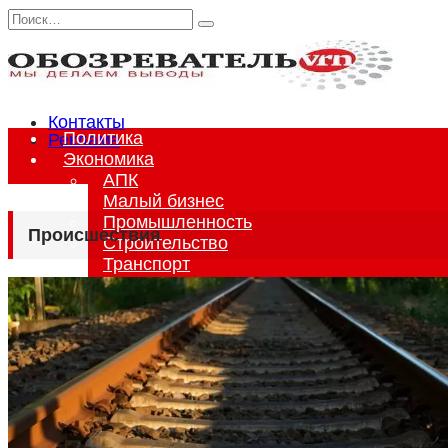
Перейти
Search
к
for:
содержанию
Контакты
Политика
Реклама
Экономика
АПК
Малый бизнес
Промышленность
Происшествия
Строительство
Транспорт
Туризм
Общество
Медицина
Нацвопрос
Образование
Социум
Среда обитания
Происшествия