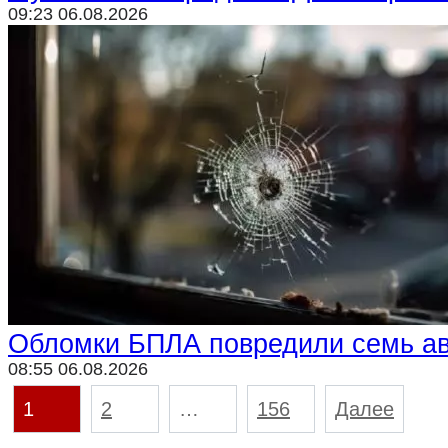
09:23 06.08.2026
Обломки БПЛА повредили семь ав
08:55 06.08.2026
Пагинация
1
2
…
156
Далее
записей