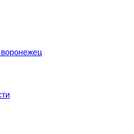
 воронежец
сти