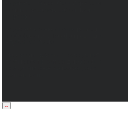
Директор: Бабаян Юрий Сергеевич.
Главный редактор: Бабаян Юрий
Сергеевич.
Адрес электронной почты редакции:
info@obozvrn.ru. Телефон редакции:
+7(473) 232-02-40.
Материалы рубрики "Пресс-релиз"
публикуются в рамках договоров на
информационное сопровождение
деятельности.