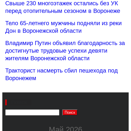
Свыше 230 многоэтажек остались без УК
перед отопительным сезоном в Воронеже
Тело 65-летнего мужчины подняли из реки
Дон в Воронежской области
Владимир Путин объявил благодарность за
достигнутые трудовые успехи девяти
жителям Воронежской области
Тракторист насмерть сбил пешехода под
Воронежем
Поиск
Поиск
Май 2026