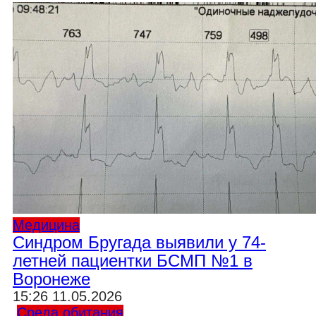
Медицина
Синдром Бругада выявили у 74-
летней пациентки БСМП №1 в
Воронеже
15:26 11.05.2026
Среда обитания