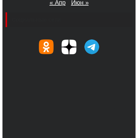
« Апр
Июн »
Социальные сети
© 2017-2026, Обозреватель.Врн - новости
Воронежа и Воронежской области.
Возрастное ограничение 16+
Сетевое издание. Свидетельство о
регистрации СМИ ЭЛ № ФС 77 - 68517,
выдано Федеральной службой по надзору в
сфере связи, информационных технологий
и массовых коммуникаций 31.01.2017 г.
Учредители: Бабаян Ю.С., Омельченко Т.С.