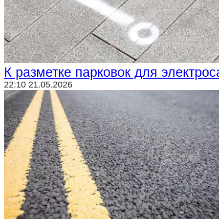
Криминал
Спорт
Черноземье
Россия
К разметке парковок для электро
22:10 21.05.2026