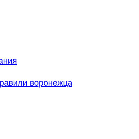
ания
правили воронежца