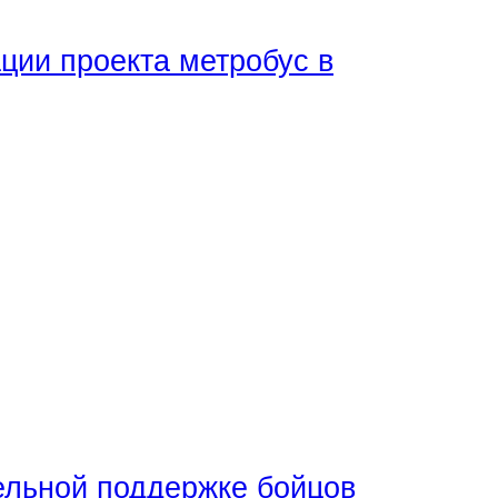
ции проекта метробус в
ельной поддержке бойцов