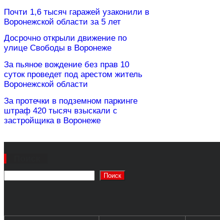
Почти 1,6 тысяч гаражей узаконили в
Воронежской области за 5 лет
Досрочно открыли движение по
улице Свободы в Воронеже
За пьяное вождение без прав 10
суток проведет под арестом житель
Воронежской области
За протечки в подземном паркинге
штраф 420 тысяч взыскали с
застройщика в Воронеже
Поиск
Поиск