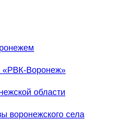
оронежем
и «РВК-Воронеж»
нежской области
вы воронежского села