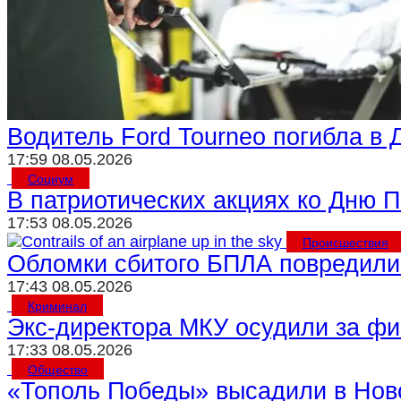
Водитель Ford Tourneo погибла в
17:59 08.05.2026
Социум
В патриотических акциях ко Дню 
17:53 08.05.2026
Происшествия
Обломки сбитого БПЛА повредили
17:43 08.05.2026
Криминал
Экс-директора МКУ осудили за фи
17:33 08.05.2026
Общество
«Тополь Победы» высадили в Но