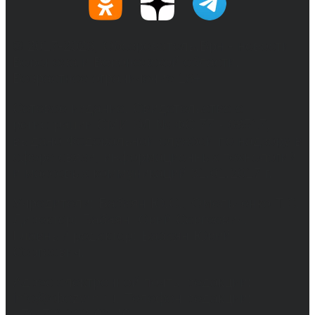
© 2017-2026, Обозреватель.Врн - новости
Воронежа и Воронежской области.
Возрастное ограничение 16+
Сетевое издание. Свидетельство о
регистрации СМИ ЭЛ № ФС 77 - 68517,
выдано Федеральной службой по надзору в
сфере связи, информационных технологий
и массовых коммуникаций 31.01.2017 г.
Учредители: Бабаян Ю.С., Омельченко Т.С.
Директор: Бабаян Юрий Сергеевич.
Главный редактор: Бабаян Юрий
Сергеевич.
Адрес электронной почты редакции:
info@obozvrn.ru. Телефон редакции:
+7(473) 232-02-40.