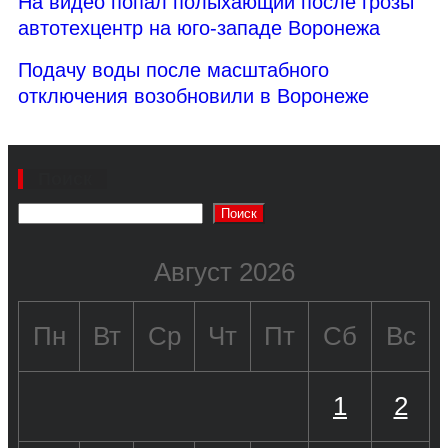
На видео попал полыхающий после грозы
автотехцентр на юго-западе Воронежа
Подачу воды после масштабного
отключения возобновили в Воронеже
Поиск
Поиск
Август 2026
Пн
Вт
Ср
Чт
Пт
Сб
Вс
1
2