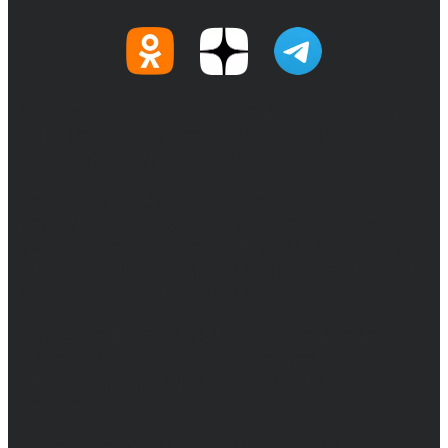
© 2017-2026, Обозреватель.Врн - новости
Воронежа и Воронежской области.
Возрастное ограничение 16+
Сетевое издание. Свидетельство о
регистрации СМИ ЭЛ № ФС 77 - 68517,
выдано Федеральной службой по надзору в
сфере связи, информационных технологий
и массовых коммуникаций 31.01.2017 г.
Учредители: Бабаян Ю.С., Омельченко Т.С.
Директор: Бабаян Юрий Сергеевич.
Главный редактор: Бабаян Юрий
Сергеевич.
Адрес электронной почты редакции: