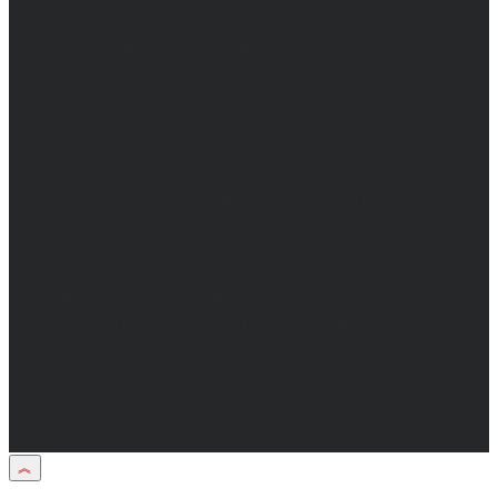
и массовых коммуникаций 31.01.2017 г.
Учредители: Бабаян Ю.С., Омельченко Т.С.
Директор: Бабаян Юрий Сергеевич.
Главный редактор: Бабаян Юрий
Сергеевич.
Адрес электронной почты редакции:
info@obozvrn.ru. Телефон редакции:
+7(473) 232-02-40.
Материалы рубрики "Пресс-релиз"
публикуются в рамках договоров на
информационное сопровождение
деятельности.