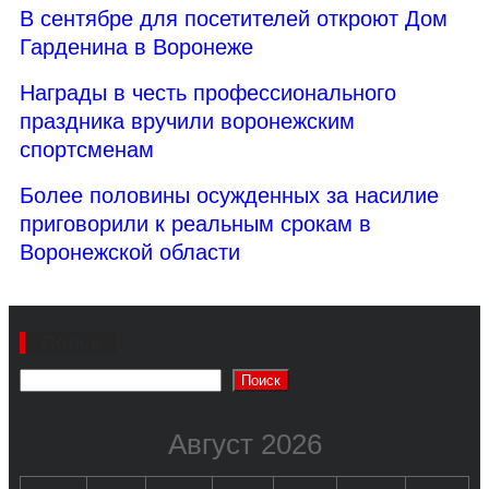
В сентябре для посетителей откроют Дом
Гарденина в Воронеже
Награды в честь профессионального
праздника вручили воронежским
спортсменам
Более половины осужденных за насилие
приговорили к реальным срокам в
Воронежской области
Поиск
Поиск
Август 2026