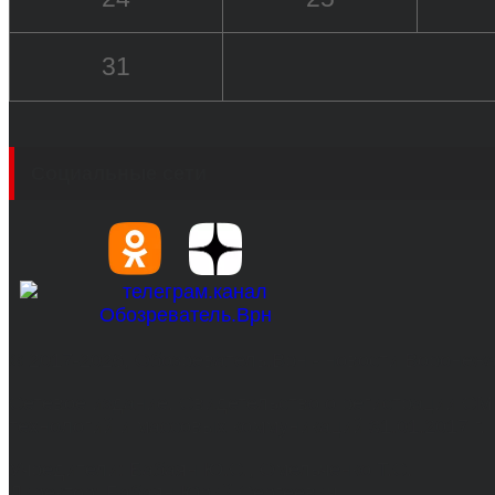
31
Социальные сети
© 2017-2026, Обозреватель.Врн - новости Воронеж
Сетевое издание. Свидетельство о регистрации С
технологий и массовых коммуникаций 31.01.2017 г.
Учредители: Бабаян Ю.С., Омельченко Т.С.
Директор: Бабаян Юрий Сергеевич.