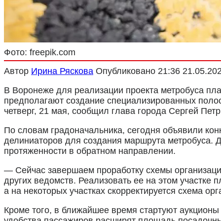
Фото: freepik.com
Автор
Ирина Ряскова
Опубликовано
21:36 21.05.20
В Воронеже для реализации проекта метробуса пла
предполагают создание специализированных полос
четверг, 21 мая, сообщил глава города Сергей Пет
По словам градоначальника, сегодня объявили кон
делиниаторов для создания маршрута метробуса. Дл
протяженности в обратном направлении.
— Сейчас завершаем проработку схемы организаци
других ведомств. Реализовать ее на этом участке 
а на некоторых участках скорректируется схема ор
Кроме того, в ближайшее время стартуют аукционы
удобства пассажиров расширят площадь посадочных