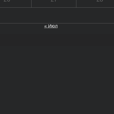
« Июл
а и Воронежской области. Возрастное ограничение 1
МИ ЭЛ № ФС 77 - 68517, выдано Федеральной службо