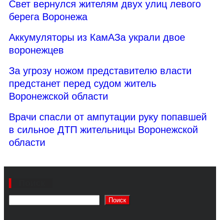
Свет вернулся жителям двух улиц левого
берега Воронежа
Аккумуляторы из КамАЗа украли двое
воронежцев
За угрозу ножом представителю власти
предстанет перед судом житель
Воронежской области
Врачи спасли от ампутации руку попавшей
в сильное ДТП жительницы Воронежской
области
Поиск
Поиск