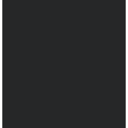
выдано Федеральной службой по надзору в
сфере связи, информационных технологий
и массовых коммуникаций 31.01.2017 г.
Учредители: Бабаян Ю.С., Омельченко Т.С.
Директор: Бабаян Юрий Сергеевич.
Главный редактор: Бабаян Юрий
Сергеевич.
Адрес электронной почты редакции:
info@obozvrn.ru. Телефон редакции:
+7(473) 232-02-40.
Материалы рубрики "Пресс-релиз"
публикуются в рамках договоров на
информационное сопровождение
деятельности.