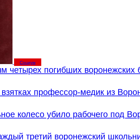
Социум
м четырех погибших воронежских 
 взятках профессор-медик из Воро
ное колесо убило рабочего под В
аждый третий воронежский школьн