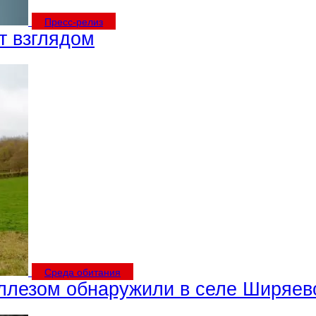
Пресс-релиз
т взглядом
Среда обитания
еллезом обнаружили в селе Ширяев