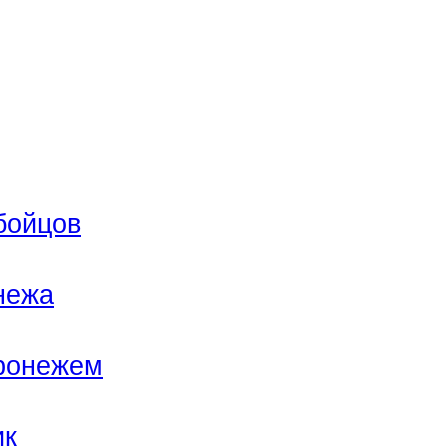
бойцов
нежа
оронежем
ик