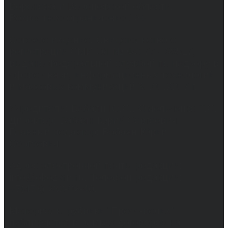
Воронежа и Воронежской области.
Возрастное ограничение 16+
Сетевое издание. Свидетельство о
регистрации СМИ ЭЛ № ФС 77 - 68517,
выдано Федеральной службой по надзору в
сфере связи, информационных технологий
и массовых коммуникаций 31.01.2017 г.
Учредители: Бабаян Ю.С., Омельченко Т.С.
Директор: Бабаян Юрий Сергеевич.
Главный редактор: Бабаян Юрий
Сергеевич.
Адрес электронной почты редакции:
info@obozvrn.ru. Телефон редакции:
+7(473) 232-02-40.
Материалы рубрики "Пресс-релиз"
публикуются в рамках договоров на