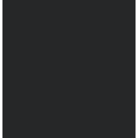
Сетевое издание. Свидетельство о
регистрации СМИ ЭЛ № ФС 77 - 68517,
выдано Федеральной службой по надзору в
сфере связи, информационных технологий
и массовых коммуникаций 31.01.2017 г.
Учредители: Бабаян Ю.С., Омельченко Т.С.
Директор: Бабаян Юрий Сергеевич.
Главный редактор: Бабаян Юрий
Сергеевич.
Адрес электронной почты редакции:
info@obozvrn.ru. Телефон редакции:
+7(473) 232-02-40.
Материалы рубрики "Пресс-релиз"
публикуются в рамках договоров на
информационное сопровождение
деятельности.