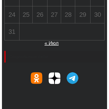
24
25
26
27
28
29
30
31
« Июл
Социальные сети
© 2017-2026, Обозреватель.Врн - новости
Воронежа и Воронежской области.
Возрастное ограничение 16+