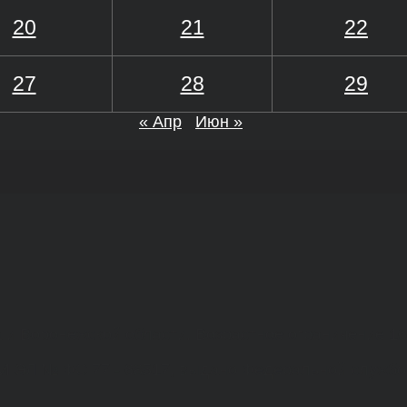
20
21
22
27
28
29
« Апр
Июн »
а и Воронежской области. Возрастное ограничение 1
МИ ЭЛ № ФС 77 - 68517, выдано Федеральной службо