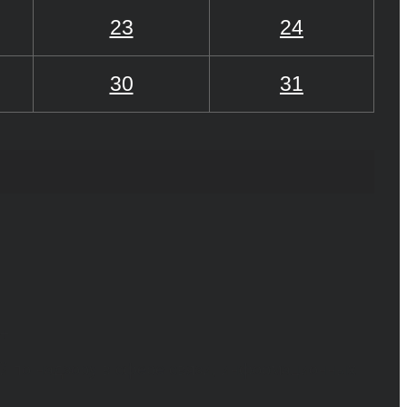
23
24
30
31
6+
й по надзору в сфере связи, информационных