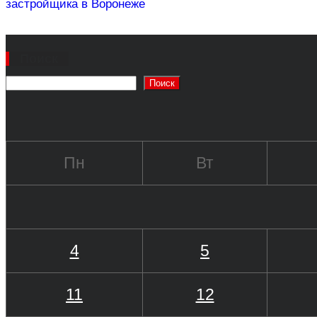
застройщика в Воронеже
Поиск
Поиск
Пн
Вт
4
5
11
12