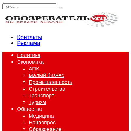
Перейти
Search
к
for:
содержанию
Контакты
Реклама
Политика
Экономика
АПК
Малый бизнес
Промышленность
Строительство
Транспорт
Туризм
Общество
Медицина
Нацвопрос
Образование