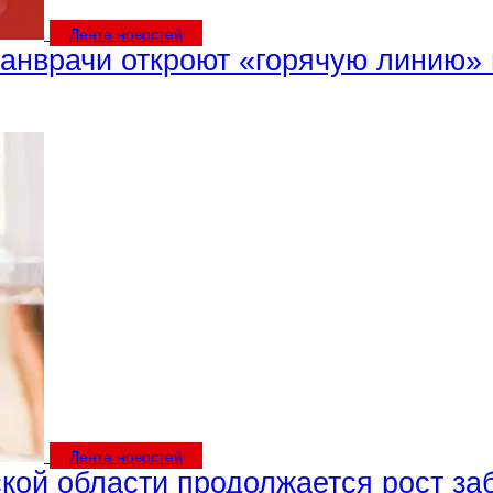
Лента новостей
санврачи откроют «горячую линию» 
Лента новостей
кой области продолжается рост з