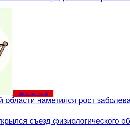
Лента новостей
й области наметился рост заболев
открылся съезд физиологического о