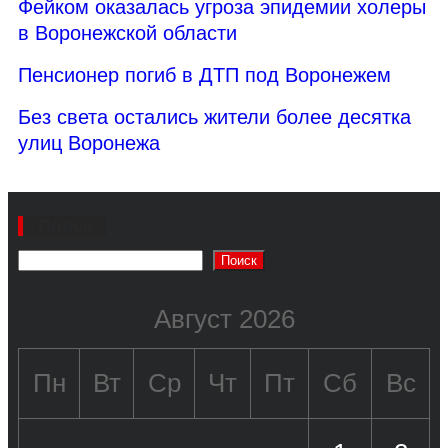
Фейком оказалась угроза эпидемии холеры
в Воронежской области
Пенсионер погиб в ДТП под Воронежем
Без света остались жители более десятка
улиц Воронежа
Поиск
Поиск
Август 2026
Пн
Вт
Ср
Чт
Пт
Сб
Вс