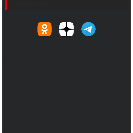
Социальные сети
© 2017-2026, Обозреватель.Врн - новости
Воронежа и Воронежской области.
Возрастное ограничение 16+
Сетевое издание. Свидетельство о
регистрации СМИ ЭЛ № ФС 77 - 68517,
выдано Федеральной службой по надзору в
сфере связи, информационных технологий
и массовых коммуникаций 31.01.2017 г.
Учредители: Бабаян Ю.С., Омельченко Т.С.
Директор: Бабаян Юрий Сергеевич.
Главный редактор: Бабаян Юрий