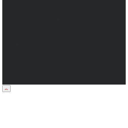
Сергеевич.
Адрес электронной почты редакции:
info@obozvrn.ru. Телефон редакции:
+7(473) 232-02-40.
Материалы рубрики "Пресс-релиз"
публикуются в рамках договоров на
информационное сопровождение
деятельности.