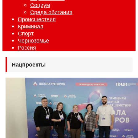
Социум
Среда обитания
Происшествия
Криминал
Спорт
Черноземье
Россия
Нацпроекты