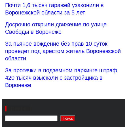
Почти 1,6 тысяч гаражей узаконили в
Воронежской области за 5 лет
Досрочно открыли движение по улице
Свободы в Воронеже
За пьяное вождение без прав 10 суток
проведет под арестом житель Воронежской
области
За протечки в подземном паркинге штраф
420 тысяч взыскали с застройщика в
Воронеже
Поиск
Поиск