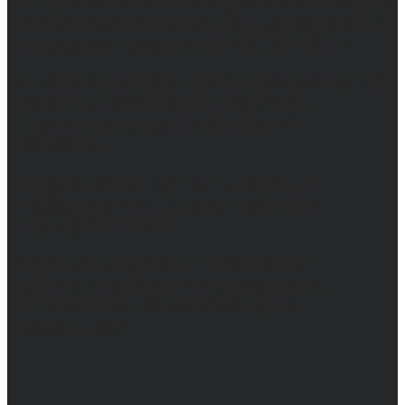
выдано Федеральной службой по надзору в
сфере связи, информационных технологий
и массовых коммуникаций 31.01.2017 г.
Учредители: Бабаян Ю.С., Омельченко Т.С.
Директор: Бабаян Юрий Сергеевич.
Главный редактор: Бабаян Юрий
Сергеевич.
Адрес электронной почты редакции:
info@obozvrn.ru. Телефон редакции:
+7(473) 232-02-40.
Материалы рубрики "Пресс-релиз"
публикуются в рамках договоров на
информационное сопровождение
деятельности.