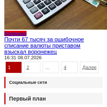
Криминал
Почти 67 тысяч за ошибочное
списание валюты приставом
взыскал воронежец
16:31 08.07.2026
Пагинация
1
2
…
4
Далее
записей
Социальные сети
Первый план