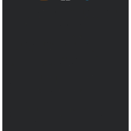
© 2017-2026, Обозреватель.Врн - новости
Воронежа и Воронежской области.
Возрастное ограничение 16+
Сетевое издание. Свидетельство о
регистрации СМИ ЭЛ № ФС 77 - 68517,
выдано Федеральной службой по надзору в
сфере связи, информационных технологий
и массовых коммуникаций 31.01.2017 г.
Учредители: Бабаян Ю.С., Омельченко Т.С.
Директор: Бабаян Юрий Сергеевич.
Главный редактор: Бабаян Юрий
Сергеевич.
Адрес электронной почты редакции:
info@obozvrn.ru. Телефон редакции:
+7(473) 232-02-40.