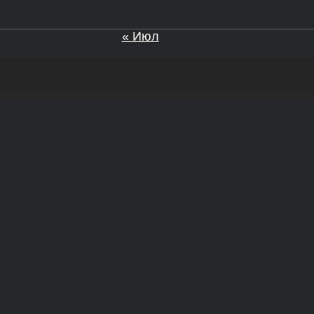
« Июл
а и Воронежской области. Возрастное ограничение 1
МИ ЭЛ № ФС 77 - 68517, выдано Федеральной службо