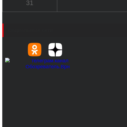
31
Социальные сети
© 2017-2026, Обозреватель.Врн - новости Воронеж
Сетевое издание. Свидетельство о регистрации С
технологий и массовых коммуникаций 31.01.2017 г.
Учредители: Бабаян Ю.С., Омельченко Т.С.
Директор: Бабаян Юрий Сергеевич.
Главный редактор: Бабаян Юрий Сергеевич.