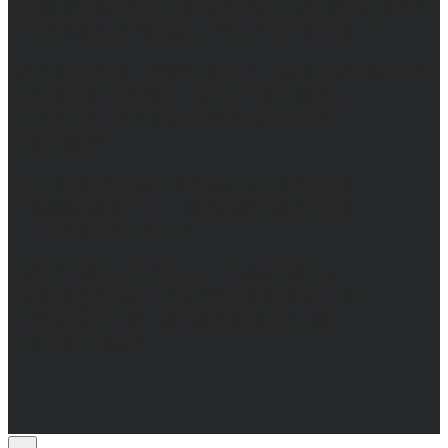
сфере связи, информационных технологий
и массовых коммуникаций 31.01.2017 г.
Учредители: Бабаян Ю.С., Омельченко Т.С.
Директор: Бабаян Юрий Сергеевич.
Главный редактор: Бабаян Юрий
Сергеевич.
Адрес электронной почты редакции:
info@obozvrn.ru. Телефон редакции:
+7(473) 232-02-40.
Материалы рубрики "Пресс-релиз"
публикуются в рамках договоров на
информационное сопровождение
деятельности.