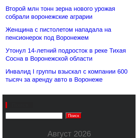
Второй млн тонн зерна нового урожая
собрали воронежские аграрии
Женщина с пистолетом нападала на
пенсионерок под Воронежем
Утонул 14-летний подросток в реке Тихая
Сосна в Воронежской области
Инвалид I группы взыскал с компании 600
тысяч за аренду авто в Воронеже
Поиск
Поиск
Август 2026