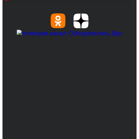
© 2017-2026, Обозреватель.Врн - новости
Воронежа и Воронежской области.
Возрастное ограничение 16+
Сетевое издание. Свидетельство о
регистрации СМИ ЭЛ № ФС 77 - 68517,
выдано Федеральной службой по надзору в
сфере связи, информационных технологий
и массовых коммуникаций 31.01.2017 г.
Учредители: Бабаян Ю.С., Омельченко Т.С.
Директор: Бабаян Юрий Сергеевич.
Главный редактор: Бабаян Юрий
Сергеевич.