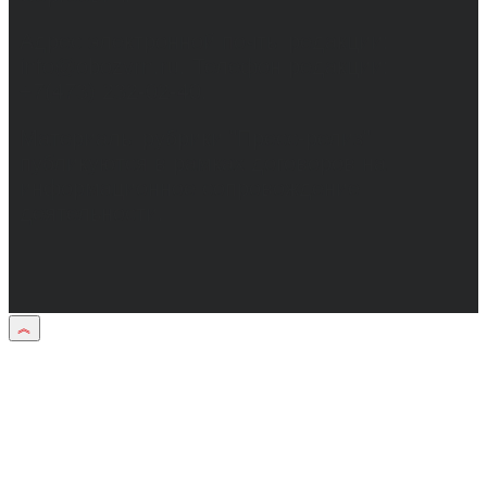
Адрес электронной почты редакции:
info@obozvrn.ru. Телефон редакции:
+7(473) 232-02-40.
Материалы рубрики "Пресс-релиз"
публикуются в рамках договоров на
информационное сопровождение
деятельности.