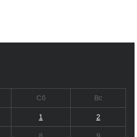
Сб
Вс
1
2
8
9