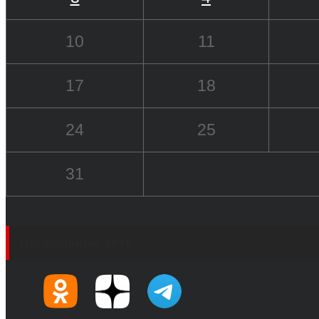
10
11
17
18
24
25
31
Социальные сети