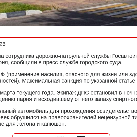
026
а сотрудника дорожно-патрульной службы Госавтои
юня, сообщили в пресс-службе городского суда.
РФ (применение насилия, опасного для жизни или зд
остей). Максимальная санкция по указанной статье 
марта текущего года. Экипаж ДПС остановил в ночн
ению парня и исходившему от него запаху спиртног
льный автомобиль для прохождения освидетельствов
овек обрушился на правоохранителей нецензурной ти
ние для жетона и капюшон.