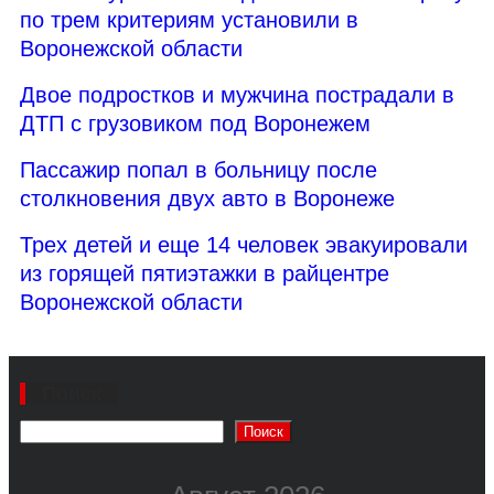
по трем критериям установили в
Воронежской области
Двое подростков и мужчина пострадали в
ДТП с грузовиком под Воронежем
Пассажир попал в больницу после
столкновения двух авто в Воронеже
Трех детей и еще 14 человек эвакуировали
из горящей пятиэтажки в райцентре
Воронежской области
Поиск
Поиск