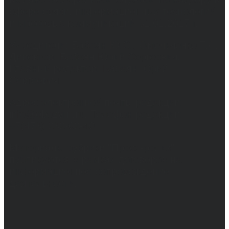
сфере связи, информационных технологий
и массовых коммуникаций 31.01.2017 г.
Учредители: Бабаян Ю.С., Омельченко Т.С.
Директор: Бабаян Юрий Сергеевич.
Главный редактор: Бабаян Юрий
Сергеевич.
Адрес электронной почты редакции:
info@obozvrn.ru. Телефон редакции:
+7(473) 232-02-40.
Материалы рубрики "Пресс-релиз"
публикуются в рамках договоров на
информационное сопровождение
деятельности.