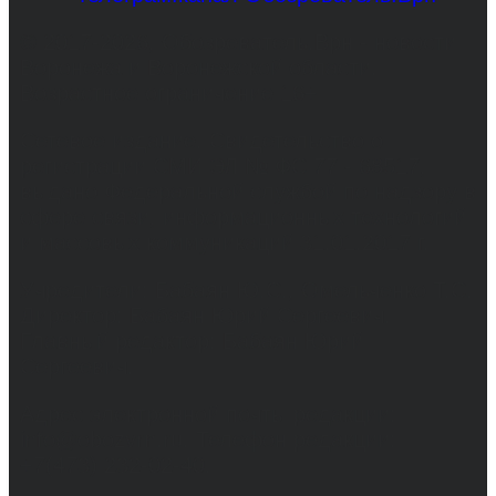
© 2017-2026, Обозреватель.Врн - новости
Воронежа и Воронежской области.
Возрастное ограничение 16+
Сетевое издание. Свидетельство о
регистрации СМИ ЭЛ № ФС 77 - 68517,
выдано Федеральной службой по надзору в
сфере связи, информационных технологий
и массовых коммуникаций 31.01.2017 г.
Учредители: Бабаян Ю.С., Омельченко Т.С.
Директор: Бабаян Юрий Сергеевич.
Главный редактор: Бабаян Юрий
Сергеевич.
Адрес электронной почты редакции:
info@obozvrn.ru. Телефон редакции:
+7(473) 232-02-40.