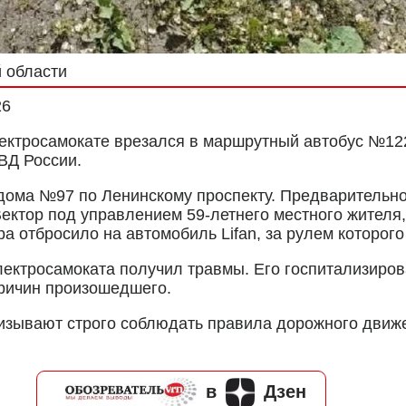
 области
26
ктросамокате врезался в маршрутный автобус №122 и
ВД России.
 дома №97 по Ленинскому проспекту. Предварительн
ектор под управлением 59-летнего местного жителя,
 отбросило на автомобиль Lifan, за рулем которог
лектросамоката получил травмы. Его госпитализиро
причин произошедшего.
зывают строго соблюдать правила дорожного движен
в
Дзен