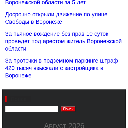
Воронежской области за 5 лет
Досрочно открыли движение по улице
Свободы в Воронеже
За пьяное вождение без прав 10 суток
проведет под арестом житель Воронежской
области
За протечки в подземном паркинге штраф
420 тысяч взыскали с застройщика в
Воронеже
Поиск
Поиск
Август 2026