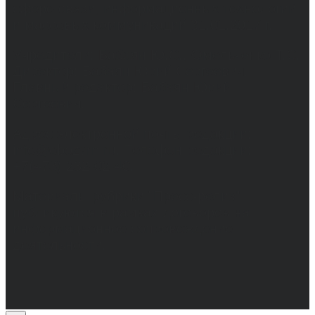
сфере связи, информационных технологий
и массовых коммуникаций 31.01.2017 г.
Учредители: Бабаян Ю.С., Омельченко Т.С.
Директор: Бабаян Юрий Сергеевич.
Главный редактор: Бабаян Юрий
Сергеевич.
Адрес электронной почты редакции:
info@obozvrn.ru. Телефон редакции:
+7(473) 232-02-40.
Материалы рубрики "Пресс-релиз"
публикуются в рамках договоров на
информационное сопровождение
деятельности.