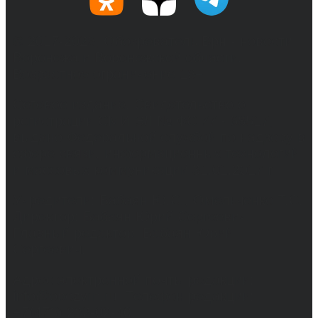
© 2017-2026, Обозреватель.Врн - новости
Воронежа и Воронежской области.
Возрастное ограничение 16+
Сетевое издание. Свидетельство о
регистрации СМИ ЭЛ № ФС 77 - 68517,
выдано Федеральной службой по надзору в
сфере связи, информационных технологий
и массовых коммуникаций 31.01.2017 г.
Учредители: Бабаян Ю.С., Омельченко Т.С.
Директор: Бабаян Юрий Сергеевич.
Главный редактор: Бабаян Юрий
Сергеевич.
Адрес электронной почты редакции:
info@obozvrn.ru. Телефон редакции:
+7(473) 232-02-40.