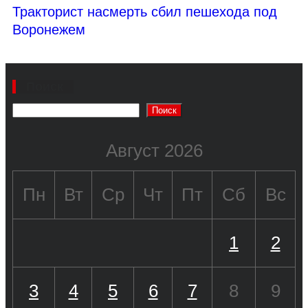
Тракторист насмерть сбил пешехода под
Воронежем
Поиск
Поиск
Август 2026
Пн
Вт
Ср
Чт
Пт
Сб
Вс
1
2
3
4
5
6
7
8
9