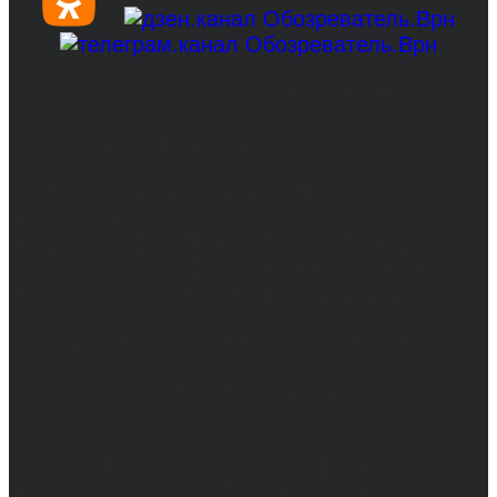
© 2017-2026, Обозреватель.Врн - новости
Воронежа и Воронежской области.
Возрастное ограничение 16+
Сетевое издание. Свидетельство о
регистрации СМИ ЭЛ № ФС 77 - 68517,
выдано Федеральной службой по надзору в
сфере связи, информационных технологий
и массовых коммуникаций 31.01.2017 г.
Учредители: Бабаян Ю.С., Омельченко Т.С.
Директор: Бабаян Юрий Сергеевич.
Главный редактор: Бабаян Юрий
Сергеевич.
Адрес электронной почты редакции:
info@obozvrn.ru. Телефон редакции: