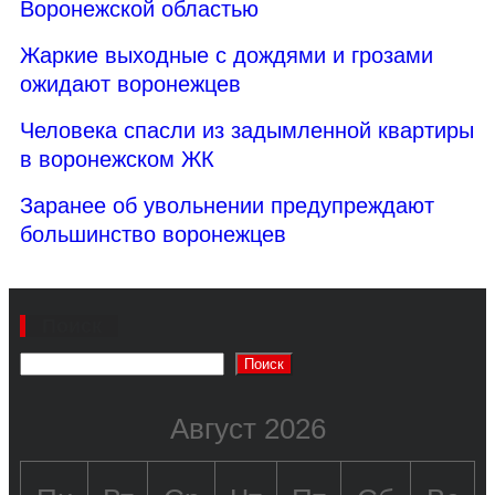
Воронежской областью
Жаркие выходные с дождями и грозами
ожидают воронежцев
Человека спасли из задымленной квартиры
в воронежском ЖК
Заранее об увольнении предупреждают
большинство воронежцев
Поиск
Поиск
Август 2026