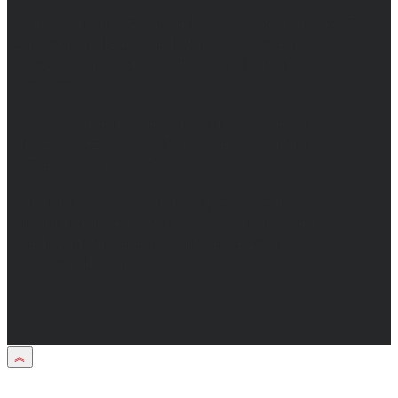
Учредители: Бабаян Ю.С., Омельченко Т.С.
Директор: Бабаян Юрий Сергеевич.
Главный редактор: Бабаян Юрий
Сергеевич.
Адрес электронной почты редакции:
info@obozvrn.ru. Телефон редакции:
+7(473) 232-02-40.
Материалы рубрики "Пресс-релиз"
публикуются в рамках договоров на
информационное сопровождение
деятельности.