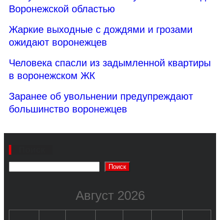
Воронежской областью
Жаркие выходные с дождями и грозами
ожидают воронежцев
Человека спасли из задымленной квартиры
в воронежском ЖК
Заранее об увольнении предупреждают
большинство воронежцев
Поиск
Поиск
Август 2026