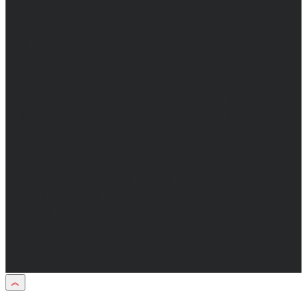
Учредители: Бабаян Ю.С., Омельченко Т.С.
Директор: Бабаян Юрий Сергеевич.
Главный редактор: Бабаян Юрий
Сергеевич.
Адрес электронной почты редакции:
info@obozvrn.ru. Телефон редакции:
+7(473) 232-02-40.
Материалы рубрики "Пресс-релиз"
публикуются в рамках договоров на
информационное сопровождение
деятельности.