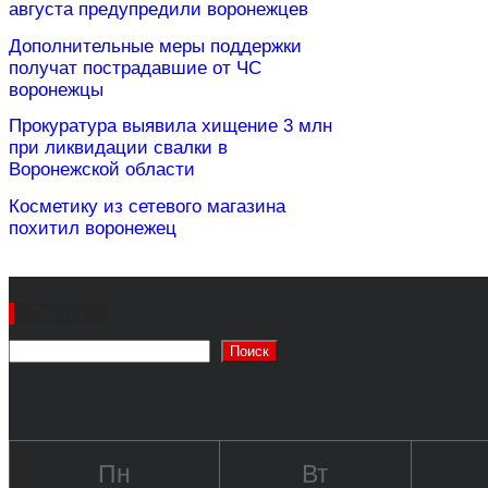
августа предупредили воронежцев
Дополнительные меры поддержки
получат пострадавшие от ЧС
воронежцы
Прокуратура выявила хищение 3 млн
при ликвидации свалки в
Воронежской области
Косметику из сетевого магазина
похитил воронежец
Поиск
Поиск
Пн
Вт