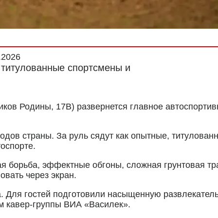
.2026
и титулованные спортсмены и
ков Родины, 17В) развернется главное автоспортивн
родов страны. За руль сядут как опытные, титулова
оспорте.
я борьба, эффектные обгоны, сложная грунтовая трас
овать через экран.
а. Для гостей подготовили насыщенную развлекатель
 кавер-группы ВИА «Василек».