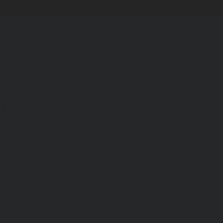
а и Воронежской области. Возрастное ограничение 1
МИ ЭЛ № ФС 77 - 68517, выдано Федеральной службо
. Телефон редакции: +7(473) 232-02-40.
рамках договоров на информационное сопровождение