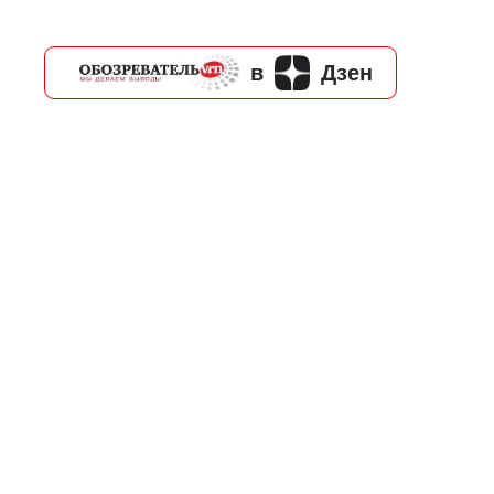
в
Дзен