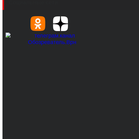
Социальные сети
© 2017-2026, Обозреватель.Врн - новости Воронеж
Сетевое издание. Свидетельство о регистрации С
технологий и массовых коммуникаций 31.01.2017 г.
Учредители: Бабаян Ю.С., Омельченко Т.С.
Директор: Бабаян Юрий Сергеевич.
Главный редактор: Бабаян Юрий Сергеевич.
Адрес электронной почты редакции: info@obozvrn.ru
Материалы рубрики "Пресс-релиз" публикуются в 