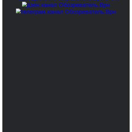
© 2017-2026, Обозреватель.Врн - новости
Воронежа и Воронежской области.
Возрастное ограничение 16+
Сетевое издание. Свидетельство о
регистрации СМИ ЭЛ № ФС 77 - 68517,
выдано Федеральной службой по надзору в
сфере связи, информационных технологий
и массовых коммуникаций 31.01.2017 г.
Учредители: Бабаян Ю.С., Омельченко Т.С.
Директор: Бабаян Юрий Сергеевич.
Главный редактор: Бабаян Юрий
Сергеевич.
Адрес электронной почты редакции:
info@obozvrn.ru. Телефон редакции: