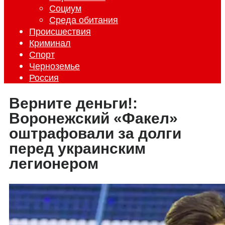
Социум
Среда обитания
Происшествия
Криминал
Спорт
Черноземье
Россия
Верните деньги!:
Воронежский «Факел»
оштрафовали за долги
перед украинским
легионером