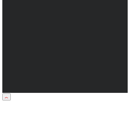
Главный редактор: Бабаян Юрий
Сергеевич.
Адрес электронной почты редакции:
info@obozvrn.ru. Телефон редакции:
+7(473) 232-02-40.
Материалы рубрики "Пресс-релиз"
публикуются в рамках договоров на
информационное сопровождение
деятельности.