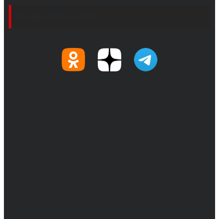
Социальные сети
© 2017-2026, Обозреватель.Врн - новости
Воронежа и Воронежской области.
Возрастное ограничение 16+
Сетевое издание. Свидетельство о
регистрации СМИ ЭЛ № ФС 77 - 68517,
выдано Федеральной службой по надзору в
сфере связи, информационных технологий
и массовых коммуникаций 31.01.2017 г.
Учредители: Бабаян Ю.С., Омельченко Т.С.
Директор: Бабаян Юрий Сергеевич.