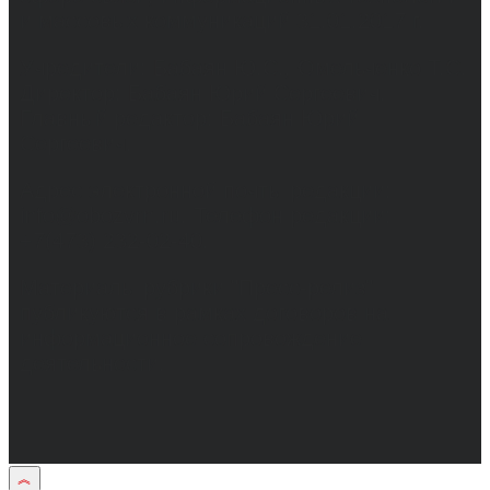
и массовых коммуникаций 31.01.2017 г.
Учредители: Бабаян Ю.С., Омельченко Т.С.
Директор: Бабаян Юрий Сергеевич.
Главный редактор: Бабаян Юрий
Сергеевич.
Адрес электронной почты редакции:
info@obozvrn.ru. Телефон редакции:
+7(473) 232-02-40.
Материалы рубрики "Пресс-релиз"
публикуются в рамках договоров на
информационное сопровождение
деятельности.