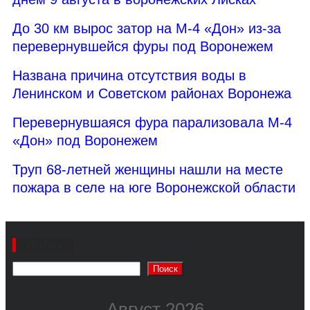
До 30 км вырос затор на М-4 «Дон» из-за
перевернувшейся фуры под Воронежем
Названа причина отсутствия воды в
Ленинском и Советском районах Воронежа
Перевернувшаяся фура парализовала М-4
«Дон» под Воронежем
Труп 68-летней женщины нашли на месте
пожара в селе на юге Воронежской области
Поиск
Поиск
Август 2026