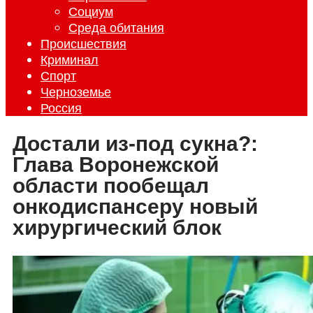
Социум
Среда обитания
Происшествия
Криминал
Спорт
Черноземье
Россия
Достали из-под сукна?:
Глава Воронежской
области пообещал
онкодиспансеру новый
хирургический блок