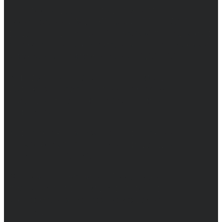
Сетевое издание. Свидетельство о
регистрации СМИ ЭЛ № ФС 77 - 68517,
выдано Федеральной службой по надзору в
сфере связи, информационных технологий
и массовых коммуникаций 31.01.2017 г.
Учредители: Бабаян Ю.С., Омельченко Т.С.
Директор: Бабаян Юрий Сергеевич.
Главный редактор: Бабаян Юрий
Сергеевич.
Адрес электронной почты редакции:
info@obozvrn.ru. Телефон редакции:
+7(473) 232-02-40.
Материалы рубрики "Пресс-релиз"
публикуются в рамках договоров на
информационное сопровождение
деятельности.