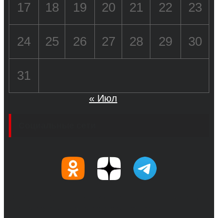
17
18
19
20
21
22
23
24
25
26
27
28
29
30
31
« Июл
Социальные сети
© 2017-2026, Обозреватель.Врн - новости
Воронежа и Воронежской области.