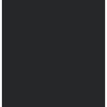
Возрастное ограничение 16+
Сетевое издание. Свидетельство о
регистрации СМИ ЭЛ № ФС 77 - 68517,
выдано Федеральной службой по надзору в
сфере связи, информационных технологий
и массовых коммуникаций 31.01.2017 г.
Учредители: Бабаян Ю.С., Омельченко Т.С.
Директор: Бабаян Юрий Сергеевич.
Главный редактор: Бабаян Юрий
Сергеевич.
Адрес электронной почты редакции:
info@obozvrn.ru. Телефон редакции:
+7(473) 232-02-40.
Материалы рубрики "Пресс-релиз"
публикуются в рамках договоров на
информационное сопровождение