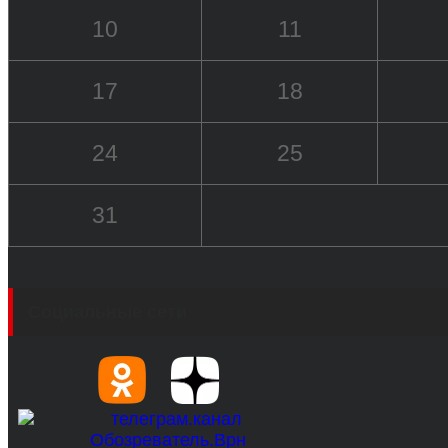
10
11
17
18
24
25
31
Социальные сети