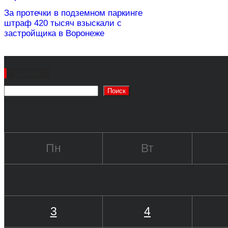
За протечки в подземном паркинге
штраф 420 тысяч взыскали с
застройщика в Воронеже
Поиск
Поиск
Пн
Вт
3
4