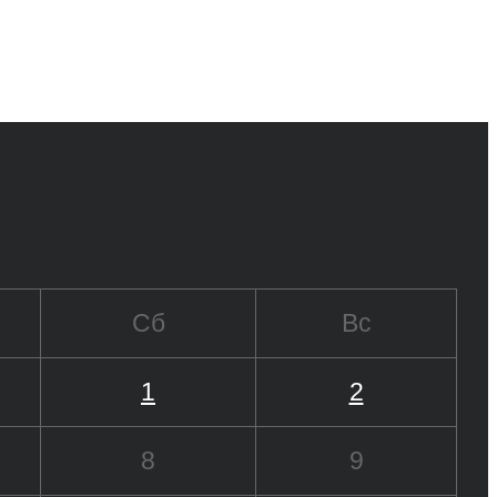
Сб
Вс
1
2
8
9