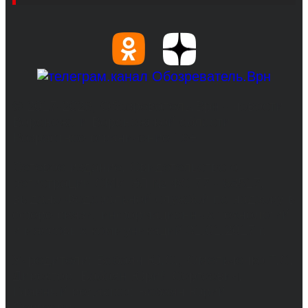
© 2017-2026, Обозреватель.Врн - новости
Воронежа и Воронежской области.
Возрастное ограничение 16+
Сетевое издание. Свидетельство о
регистрации СМИ ЭЛ № ФС 77 - 68517,
выдано Федеральной службой по надзору в
сфере связи, информационных технологий
и массовых коммуникаций 31.01.2017 г.
Учредители: Бабаян Ю.С., Омельченко Т.С.
Директор: Бабаян Юрий Сергеевич.
Главный редактор: Бабаян Юрий
Сергеевич.