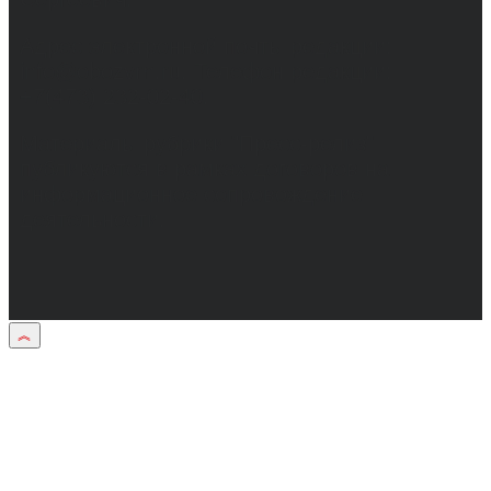
Адрес электронной почты редакции:
info@obozvrn.ru. Телефон редакции:
+7(473) 232-02-40.
Материалы рубрики "Пресс-релиз"
публикуются в рамках договоров на
информационное сопровождение
деятельности.