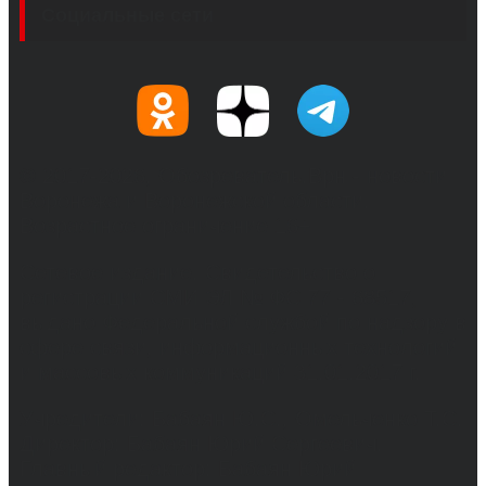
Социальные сети
© 2017-2026, Обозреватель.Врн - новости
Воронежа и Воронежской области.
Возрастное ограничение 16+
Сетевое издание. Свидетельство о
регистрации СМИ ЭЛ № ФС 77 - 68517,
выдано Федеральной службой по надзору в
сфере связи, информационных технологий
и массовых коммуникаций 31.01.2017 г.
Учредители: Бабаян Ю.С., Омельченко Т.С.
Директор: Бабаян Юрий Сергеевич.
Главный редактор: Бабаян Юрий