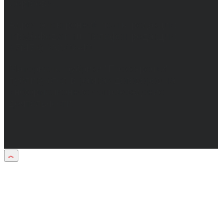
Сергеевич.
Адрес электронной почты редакции:
info@obozvrn.ru. Телефон редакции:
+7(473) 232-02-40.
Материалы рубрики "Пресс-релиз"
публикуются в рамках договоров на
информационное сопровождение
деятельности.