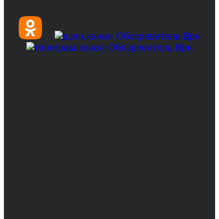
© 2017-2026, Обозреватель.Врн - новости
Воронежа и Воронежской области.
Возрастное ограничение 16+
Сетевое издание. Свидетельство о
регистрации СМИ ЭЛ № ФС 77 - 68517,
выдано Федеральной службой по надзору в
сфере связи, информационных технологий
и массовых коммуникаций 31.01.2017 г.
Учредители: Бабаян Ю.С., Омельченко Т.С.
Директор: Бабаян Юрий Сергеевич.
Главный редактор: Бабаян Юрий
Сергеевич.