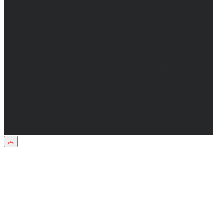
Адрес электронной почты редакции:
info@obozvrn.ru. Телефон редакции:
+7(473) 232-02-40.
Материалы рубрики "Пресс-релиз"
публикуются в рамках договоров на
информационное сопровождение
деятельности.