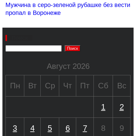
Мужчина в серо-зеленой рубашке без вести
пропал в Воронеже
Поиск
Поиск
Август 2026
Пн
Вт
Ср
Чт
Пт
Сб
Вс
1
2
3
4
5
6
7
8
9