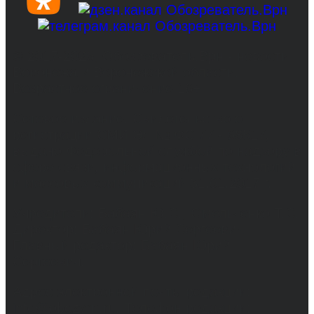
© 2017-2026, Обозреватель.Врн - новости
Воронежа и Воронежской области.
Возрастное ограничение 16+
Сетевое издание. Свидетельство о
регистрации СМИ ЭЛ № ФС 77 - 68517,
выдано Федеральной службой по надзору в
сфере связи, информационных технологий
и массовых коммуникаций 31.01.2017 г.
Учредители: Бабаян Ю.С., Омельченко Т.С.
Директор: Бабаян Юрий Сергеевич.
Главный редактор: Бабаян Юрий
Сергеевич.
Адрес электронной почты редакции:
info@obozvrn.ru. Телефон редакции: