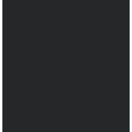
Воронежа и Воронежской области.
Возрастное ограничение 16+
Сетевое издание. Свидетельство о
регистрации СМИ ЭЛ № ФС 77 - 68517,
выдано Федеральной службой по надзору в
сфере связи, информационных технологий
и массовых коммуникаций 31.01.2017 г.
Учредители: Бабаян Ю.С., Омельченко Т.С.
Директор: Бабаян Юрий Сергеевич.
Главный редактор: Бабаян Юрий
Сергеевич.
Адрес электронной почты редакции:
info@obozvrn.ru. Телефон редакции:
+7(473) 232-02-40.
Материалы рубрики "Пресс-релиз"
публикуются в рамках договоров на