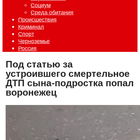
Социум
Среда обитания
Происшествия
Криминал
Спорт
Черноземье
Россия
Под статью за
устроившего смертельное
ДТП сына-подростка попал
воронежец