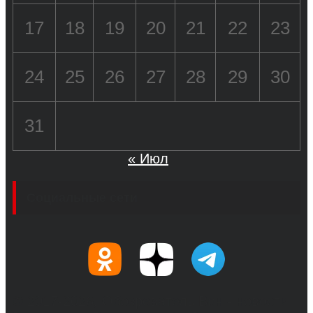
17
18
19
20
21
22
23
24
25
26
27
28
29
30
31
« Июл
Социальные сети
© 2017-2026, Обозреватель.Врн - новости