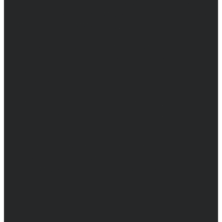
выдано Федеральной службой по надзору в
сфере связи, информационных технологий
и массовых коммуникаций 31.01.2017 г.
Учредители: Бабаян Ю.С., Омельченко Т.С.
Директор: Бабаян Юрий Сергеевич.
Главный редактор: Бабаян Юрий
Сергеевич.
Адрес электронной почты редакции:
info@obozvrn.ru. Телефон редакции:
+7(473) 232-02-40.
Материалы рубрики "Пресс-релиз"
публикуются в рамках договоров на
информационное сопровождение
деятельности.