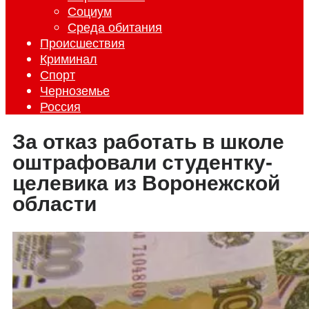
Социум
Среда обитания
Происшествия
Криминал
Спорт
Черноземье
Россия
За отказ работать в школе
оштрафовали студентку-
целевика из Воронежской
области