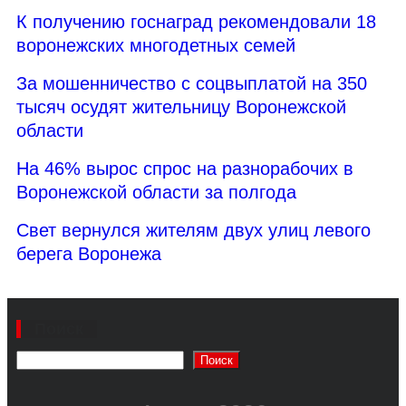
К получению госнаград рекомендовали 18
воронежских многодетных семей
За мошенничество с соцвыплатой на 350
тысяч осудят жительницу Воронежской
области
На 46% вырос спрос на разнорабочих в
Воронежской области за полгода
Свет вернулся жителям двух улиц левого
берега Воронежа
Поиск
Поиск