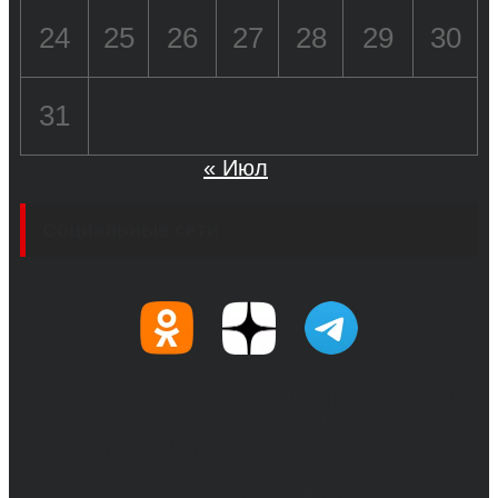
24
25
26
27
28
29
30
31
« Июл
Социальные сети
© 2017-2026, Обозреватель.Врн - новости
Воронежа и Воронежской области.
Возрастное ограничение 16+
Сетевое издание. Свидетельство о