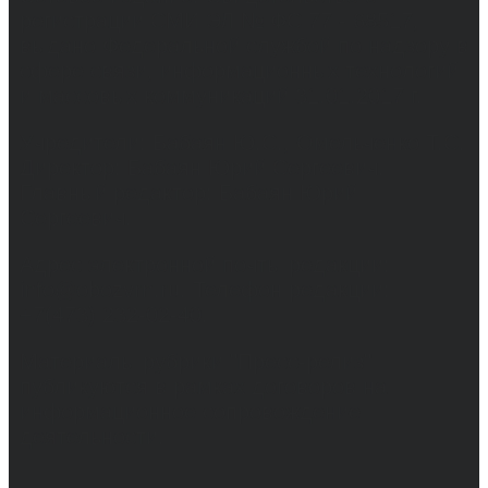
регистрации СМИ ЭЛ № ФС 77 - 68517,
выдано Федеральной службой по надзору в
сфере связи, информационных технологий
и массовых коммуникаций 31.01.2017 г.
Учредители: Бабаян Ю.С., Омельченко Т.С.
Директор: Бабаян Юрий Сергеевич.
Главный редактор: Бабаян Юрий
Сергеевич.
Адрес электронной почты редакции:
info@obozvrn.ru. Телефон редакции:
+7(473) 232-02-40.
Материалы рубрики "Пресс-релиз"
публикуются в рамках договоров на
информационное сопровождение
деятельности.