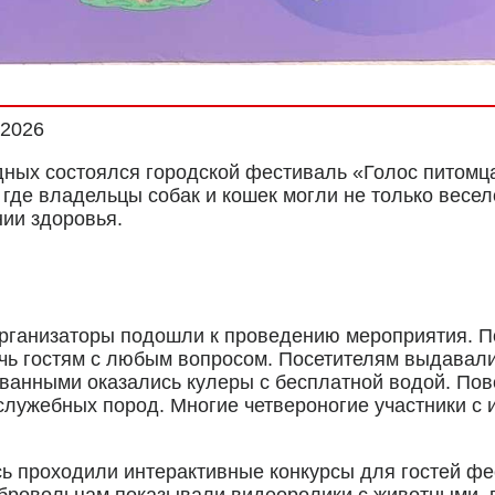
.2026
ых состоялся городской фестиваль «Голос питомца
где владельцы собак и кошек могли не только весел
нии здоровья.
 организаторы подошли к проведению мероприятия. 
мочь гостям с любым вопросом. Посетителям выдава
ованными оказались кулеры с бесплатной водой. По
лужебных пород. Многие четвероногие участники с и
сь проходили интерактивные конкурсы для гостей ф
обровольцам показывали видеоролики с животными, 