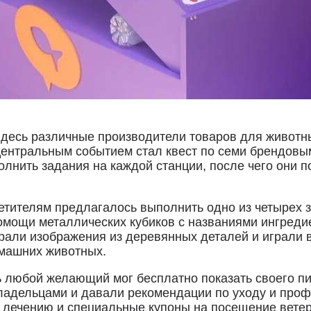
Здесь различные производители товаров для живот
Центральным событием стал квест по семи брендовы
лнить задания на каждой станции, после чего они 
етителям предлагалось выполнить одно из четырех 
омощи металлических кубиков с названиями ингреди
ирали изображения из деревянных деталей и играли 
машних животных.
ь любой желающий мог бесплатно показать своего п
ладельцами и давали рекомендации по уходу и проф
лечению и специальные купоны на посещение ветер