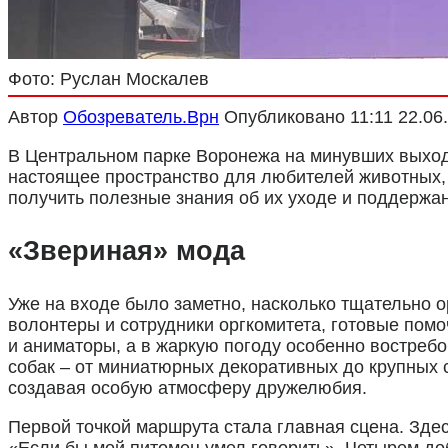
Фото: Руслан Москалев
Автор
Обозреватель.Врн
Опубликовано
11:11 22.06
В Центральном парке Воронежа на минувших выходн
настоящее пространство для любителей животных, 
получить полезные знания об их уходе и поддержа
«Звериная» мода
Уже на входе было заметно, насколько тщательно
волонтеры и сотрудники оргкомитета, готовые по
и аниматоры, а в жаркую погоду особенно востреб
собак – от миниатюрных декоративных до крупных с
создавая особую атмосферу дружелюбия.
Первой точкой маршрута стала главная сцена. Зде
«Если бы мой питомец умел говорить». Четырем д