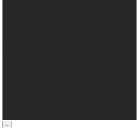
Учредители: Бабаян Ю.С., Омельченко Т.С.
Директор: Бабаян Юрий Сергеевич.
Главный редактор: Бабаян Юрий
Сергеевич.
Адрес электронной почты редакции:
info@obozvrn.ru. Телефон редакции:
+7(473) 232-02-40.
Материалы рубрики "Пресс-релиз"
публикуются в рамках договоров на
информационное сопровождение
деятельности.