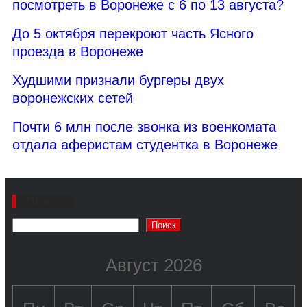
посмотреть в Воронеже с 6 по 13 августа?
До 5 октября перекроют часть Ясного
проезда в Воронеже
Худшими признали бургеры двух
воронежских сетей
Почти 6 млн после звонка из военкомата
отдала аферистам студентка в Воронеже
Поиск
Поиск
Август 2026